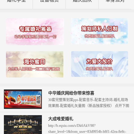
中华婚庆网给你带来惊喜
30套完整策划案ppt-配套音乐-配套主持词-婚礼现场
效果图-配套婚礼矢量图（新品独家授权） 点开下图
查看。 只需58元即可拥...
大成唯爱婚礼
http://b.eqxiu.com/s/Dk6AkV98?
share_level=1&from_user=83d9954b-b8f1-42ea-8e8c-