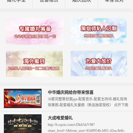
中华婚庆网给你带来惊喜
30套完整策划案ppt-配套音乐-配套主持词-婚礼现场
效果图-配套婚礼矢量图（新品独家授权） 点开下图
查看。 只需58元即可拥...
大成唯爱婚礼
http://b.eqxiu.com/s/Dk6AkV98?
share_level=1&from_user=83d9954b-b8f1-42ea-8e8c-