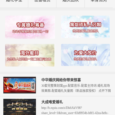
中华婚庆网给你带来惊喜
30套完整策划案ppt-配套音乐-配套主持词-婚礼现场
效果图-配套婚礼矢量图（新品独家授权） 点开下图
查看。 只需58元即可拥...
大成唯爱婚礼
http://b.eqxiu.com/s/Dk6AkV98?
share_level=1&from_user=83d9954b-b8f1-42ea-8e8c-