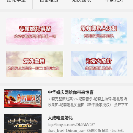
中华婚庆网给你带来惊喜
30套完整策划案ppt-配套音乐-配套主持词-婚礼现场
效果图-配套婚礼矢量图（新品独家授权） 点开下图
查看。 只需58元即可拥...
大成唯爱婚礼
http://b.eqxiu.com/s/Dk6AkV98?
share_level=1&from_user=83d9954b-b8f1-42ea-8e8c-