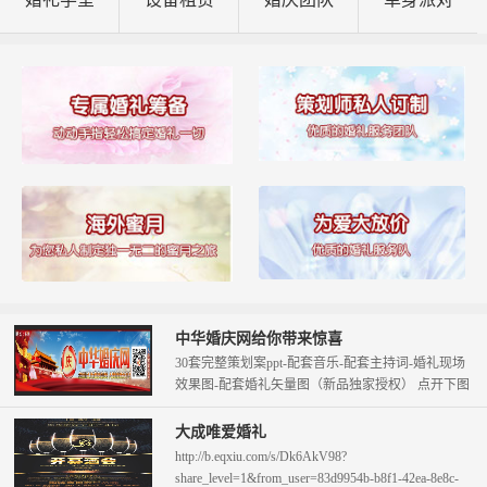
中华婚庆网给你带来惊喜
30套完整策划案ppt-配套音乐-配套主持词-婚礼现场
效果图-配套婚礼矢量图（新品独家授权） 点开下图
查看。 只需58元即可拥...
大成唯爱婚礼
http://b.eqxiu.com/s/Dk6AkV98?
share_level=1&from_user=83d9954b-b8f1-42ea-8e8c-