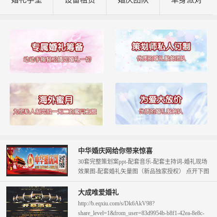
中华婚庆网给你带来惊喜
30套完整策划案ppt-配套音乐-配套主持词-婚礼现场
效果图-配套婚礼矢量图（新品独家授权） 点开下图
查看。 只需58元即可拥...
大成唯爱婚礼
http://b.eqxiu.com/s/Dk6AkV98?
share_level=1&from_user=83d9954b-b8f1-42ea-8e8c-