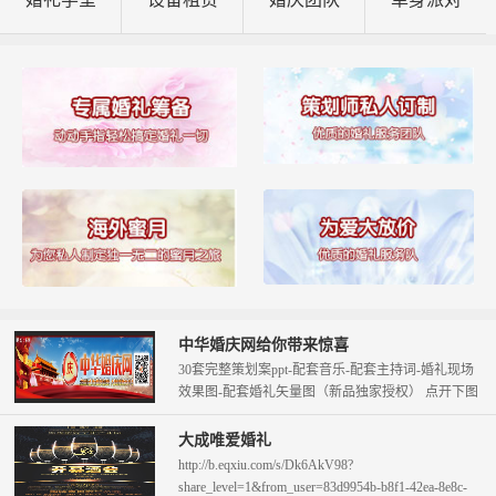
中华婚庆网给你带来惊喜
30套完整策划案ppt-配套音乐-配套主持词-婚礼现场
效果图-配套婚礼矢量图（新品独家授权） 点开下图
查看。 只需58元即可拥...
大成唯爱婚礼
http://b.eqxiu.com/s/Dk6AkV98?
share_level=1&from_user=83d9954b-b8f1-42ea-8e8c-